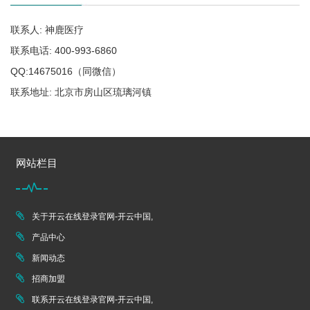
联系人: 神鹿医疗
联系电话: 400-993-6860
QQ:14675016（同微信）
联系地址: 北京市房山区琉璃河镇
网站栏目
关于开云在线登录官网-开云中国,
产品中心
新闻动态
招商加盟
联系开云在线登录官网-开云中国,