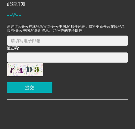
邮箱订阅
通过订阅开云在线登录官网-开云中国,的邮件列表，您将更新开云在线登录
官网-开云中国,的最新消息。 填写你的电子邮件：
验证码:
提交