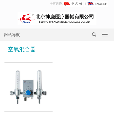
语言选择:
网站导航
Toggl
navig
空氧混合器