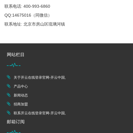
联系电话: 400-993-6860
QQ:14675016（同微信）
联系地址: 北京市房山区琉璃河镇
网站栏目
关于开云在线登录官网-开云中国,
产品中心
新闻动态
招商加盟
联系开云在线登录官网-开云中国,
邮箱订阅