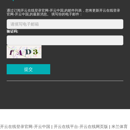
通过订阅开云在线登录官网-开云中国,的邮件列表，您将更新开云在线登录
官网-开云中国,的最新消息。 填写你的电子邮件：
验证码:
提交
开云在线登录官网-开云中国
|
开云在线平台-开云在线网页版
|
米兰体育