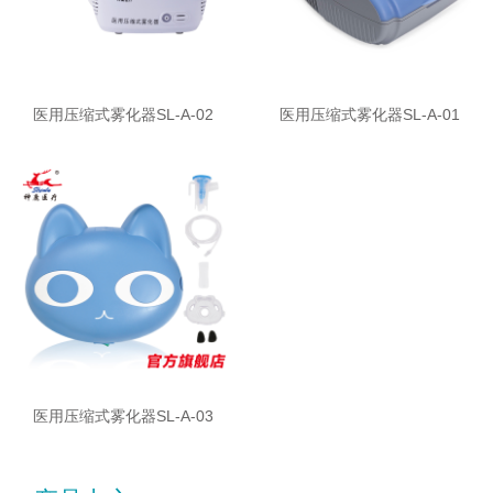
医用压缩式雾化器SL-A-02
医用压缩式雾化器SL-A-01
医用压缩式雾化器SL-A-03