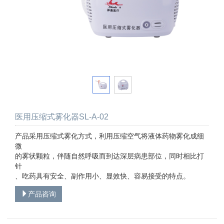
医用压缩式雾化器SL-A-02
产品采用压缩式雾化方式，利用压缩空气将液体药物雾化成细
微
的雾状颗粒，伴随自然呼吸而到达深层病患部位，同时相比打
针
、吃药具有安全、副作用小、显效快、容易接受的特点。
产品咨询