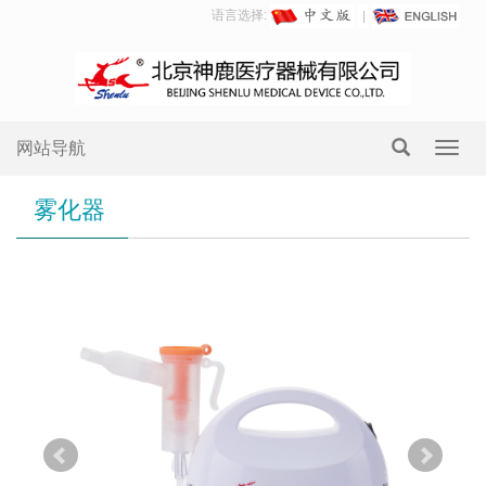
语言选择:
网站导航
Toggl
navig
雾化器