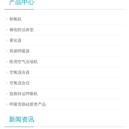
产品中心
制氧机
褥疮防治床垫
雾化器
简易呼吸器
医用空气压缩机
空氧混合器
空氧混合仪
急救转运呼吸机
呼吸管路硅胶类产品
新闻资讯